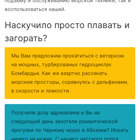
подъему и обслуживанию морской техники, так и
воспользоваться нашей.
Наскучило просто плавать и
загорать?
Мы Вам предложим прокатиться с ветерком
на мощных, турбированых гидроциклах
Бомбардье. Как же азартно рассекать
морские просторы, соревнуясь с дельфинами,
в скорости и ловкости.
П
олучили дозу адреналина и Вы на
следующий день захотели романтической
прогулки по Черному морю в Абхазии? Искать
ничего не нужно. С нашего частного порта