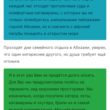
каждый час отходят прогулочные суда и
комфортные катамараны, с которых вы не
только полюбуетесь уникальными пейзажами
горной Абхазии, но и сможете с верхней
палубы понырять в открытом море
Проходят дни семейного отдыха в Абхазии, уверен,
что один интереснее другого, но душа требует ещё
огонька.
И в этот раз Вам не придётся долго искать.
Для Вас мы предусмотрели полёты на
парашюте, над морскими просторами. Мы
изначально, когда покупали катера, яхты,
катамараны и скутера, брали их в самой
полной комплектации. Мощная водная