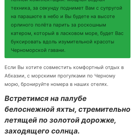
техника, за секунду поднимет Вам с супругой
на парашюте в небо и Вы будете на высоте
орлиного полёта парить за роскошным
катером, который в ласковом море, будет Вас
буксировать вдоль изумительной красоты
Черноморской гавани.
Если Вы хотите совместить комфортный отдых в
Абхазии, с морскими прогулками по Черному
морю, бронируйте номера в наших отелях.
Встретимся на палубе
белоснежной яхты, стремительно
летящей по золотой дорожке,
заходящего солнца.