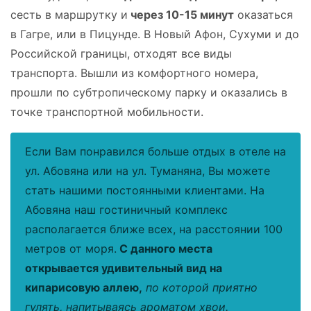
сесть в маршрутку и
через 10-15 минут
оказаться
в Гагре, или в Пицунде. В Новый Афон, Сухуми и до
Российской границы, отходят все виды
транспорта. Вышли из комфортного номера,
прошли по субтропическому парку и оказались в
точке транспортной мобильности.
Если Вам понравился больше отдых в отеле на
ул. Абовяна или на ул. Туманяна, Вы можете
стать нашими постоянными клиентами. На
Абовяна наш гостиничный комплекс
располагается ближе всех, на расстоянии 100
метров от моря.
С данного места
открывается удивительный вид на
кипарисовую аллею,
по которой приятно
гулять, напитываясь ароматом хвои.