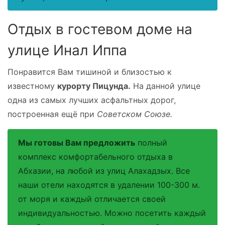
Отдых в гостевом доме на
улице Инал Иппа
Понравится Вам тишиной и близостью к
известному
курорту Пицунда.
На данной улице
одна из самых лучших асфальтных дорог,
построенная ещё при
Советском Союзе.
Мы готовы Вам предложить
полный
комплекс комфортабельного отдыха в
Абхазии, на любой из улиц Алахадзых. Все
наши отели находятся в удалении 100-300 м.
от моря и каждый отличается своей
индивидуальностью. Можно посетить каждый