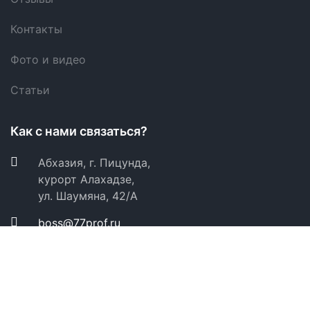
Контакты
Фото и видео
Статьи
Как с нами связаться?
Абхазия, г. Пицунда,
курорт Алахадзе,
ул. Шаумяна, 42/А
boss@77prof.ru
+7(980)185-88-88
Удобно бронировать по: