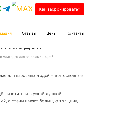
Как забронировать?
мация
Отзывы
Цены
Контакты
ых людей
в Алахадзе для взрослых людей
дзе для взрослых людей − вот основные
дётся ютиться в узкой душной
 м2, а стены имеют большую толщину,