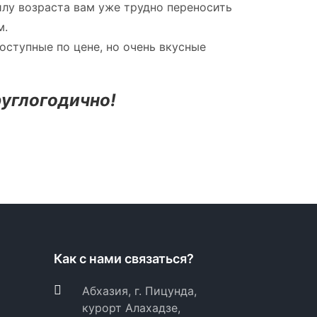
силу возраста вам уже трудно переносить
м.
оступные по цене, но очень вкусные
углогодично!
Как с нами связаться?
Абхазия, г. Пицунда,
курорт Алахадзе,