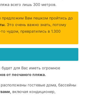
пляжа всего лишь 300 метров.
 предложим Вам пешком пройтись до
ты.
Это очень важно знать, потому
то чудом, превратились в 1.300
 будет для Вас иметь огромное
ров от песчаного пляжа.
й расположены гостевые дома, бассейны
твами,
включая кондиционер,