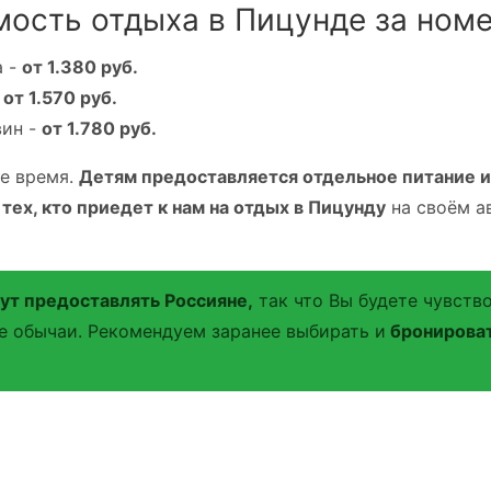
ость отдыха в Пицунде за номе
а -
от 1.380 руб.
от 1.570 руб.
вин -
от 1.780 руб.
е время.
Детям предоставляется отдельное питание и
 тех, кто приедет к нам на отдых в Пицунду
на своём а
ут предоставлять Россияне,
так что Вы будете чувство
е обычаи. Рекомендуем заранее выбирать и
бронироват