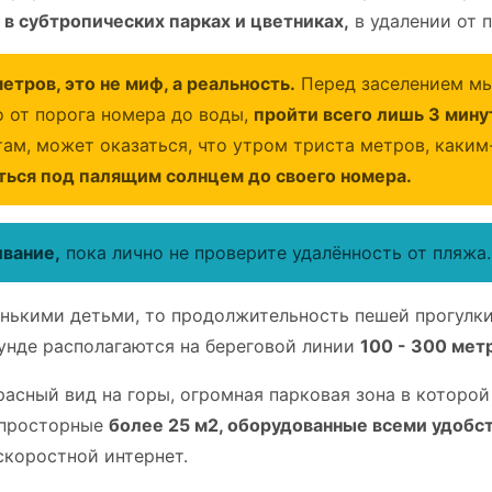
в субтропических парках и цветниках,
в удалении от 
етров, это не миф, а реальность.
Перед заселением мы
о от порога номера до воды,
пройти всего лишь 3 мину
ам, может оказаться, что утром триста метров, каким-
ться под палящим солнцем до своего номера.
ивание,
пока лично не проверите удалённость от пляжа.
енькими детьми, то продолжительность пешей прогулки
цунде располагаются на береговой линии
100 - 300 мет
асный вид на горы, огромная парковая зона в которо
 просторные
более 25 м2, оборудованные всеми удобс
скоростной интернет.