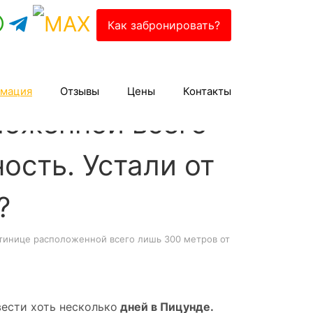
Как забронировать?
мация
Отзывы
Цены
Контакты
ложенной всего
ость. Устали от
?
стинице расположенной всего лишь 300 метров от
ести хоть несколько
дней в Пицунде.