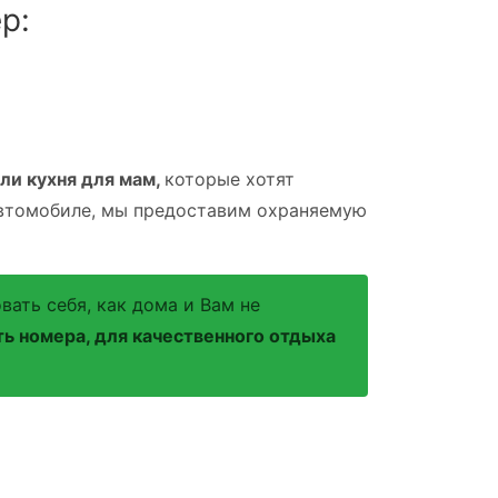
р:
ли кухня для мам,
которые хотят
втомобиле, мы предоставим охраняемую
вать себя, как дома и Вам не
ь номера, для качественного отдыха