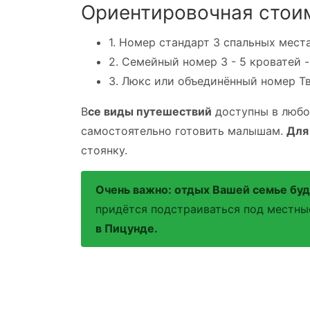
Ориентировочная стоим
1. Номер стандарт 3 спальных мест
2. Семейный номер 3 - 5 кроватей -
3. Люкс или объединённый номер Т
В
се виды путешествий
доступны в любо
самостоятельно готовить малышам.
Для
стоянку.
Очень важно: отдых Вашей семье буд
придётся подстраиваться под местны
в Пицунде.