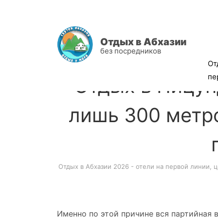
Отдых в Абхазии
без посредников
От
пе
Отдых в Пицун
лишь 300 метро
Отдых в Абхазии 2026 - отели на первой линии, 
И
менно по этой причине вся партийная