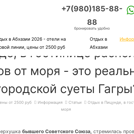
+7(980)185-88-
88
бронировать удобно
дых в Абхазии 2026 - отели на
Отдых в
Инфор
рвой линии, цены от 2500 руб
Абхазии
де, в гостинице распо
в от моря - это реальн
городской суеты Гагры
цены от 2500 руб
Информация
Статьи
Отдых в Пицунде, в го
моря
 верхушка
бывшего Советского Союза,
стремилась пров